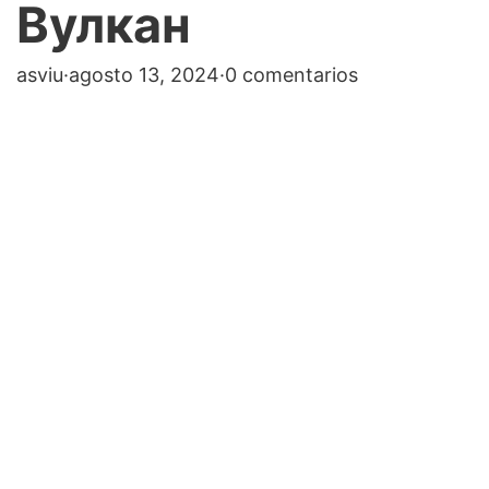
Вулкан
asviu
·
agosto 13, 2024
·
0 comentarios