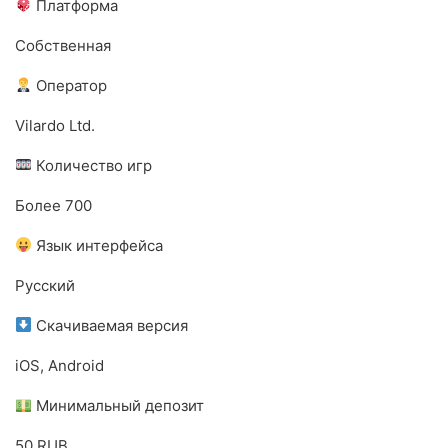
Платформа
Собственная
Оператор
Vilardo Ltd.
Количество игр
Более 700
Язык интерфейса
Русский
Скачиваемая версия
iOS, Android
Минимальный депозит
50 RUB