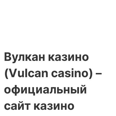
Вулкан казино
(Vulcan casino) –
официальный
сайт казино