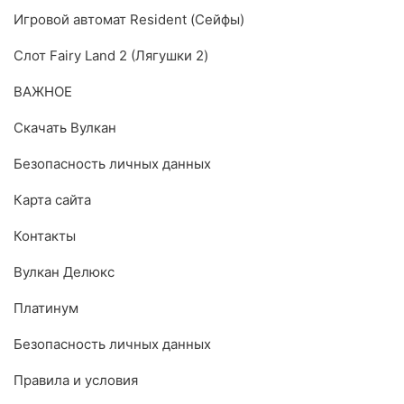
Игровой автомат Resident (Сейфы)
Слот Fairy Land 2 (Лягушки 2)
ВАЖНОЕ
Скачать Вулкан
Безопасность личных данных
Карта сайта
Контакты
Вулкан Делюкс
Платинум
Безопасность личных данных
Правила и условия