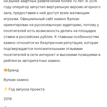
на рынке азартных развлечений более 10 лет. В 2016
году оператор запустил виртуальную версию игорного
зала, предоставив к ней доступ всем желающим
игрокам. Официальный сайт казино Вулкан
ориентирован на русскоязычную аудиторию, потому у
посетителей есть возможность делать на площадке
ставки в российских рублях. К главным особенностям
казино относится их безупречная репутация, которая
подтверждается положительными отзывами
посетителей в сети интернет и высокими позициями в
рейтингах авторитетных казино.
Бренд
Вулкан казино
Год запуска проекта
2016