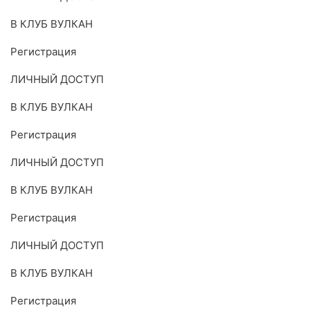
В КЛУБ ВУЛКАН
Регистрация
ЛИЧНЫЙ ДОСТУП
В КЛУБ ВУЛКАН
Регистрация
ЛИЧНЫЙ ДОСТУП
В КЛУБ ВУЛКАН
Регистрация
ЛИЧНЫЙ ДОСТУП
В КЛУБ ВУЛКАН
Регистрация