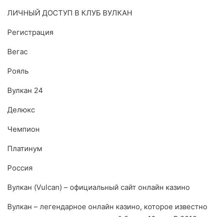
ЛИЧНЫЙ ДОСТУП В КЛУБ ВУЛКАН
Регистрация
Вегас
Рояль
Вулкан 24
Делюкс
Чемпион
Платинум
Россия
Вулкан (Vulсan) – официальный сайт онлайн казино
Вулкан – легендарное онлайн казино, которое известно