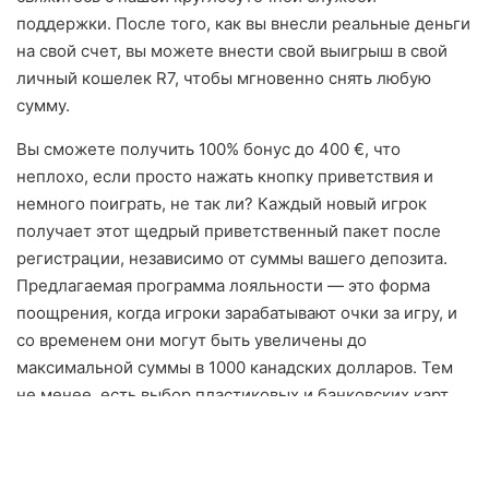
поддержки. После того, как вы внесли реальные деньги
на свой счет, вы можете внести свой выигрыш в свой
личный кошелек R7, чтобы мгновенно снять любую
сумму.
Вы сможете получить 100% бонус до 400 €, что
неплохо, если просто нажать кнопку приветствия и
немного поиграть, не так ли? Каждый новый игрок
получает этот щедрый приветственный пакет после
регистрации, независимо от суммы вашего депозита.
Предлагаемая программа лояльности — это форма
поощрения, когда игроки зарабатывают очки за игру, и
со временем они могут быть увеличены до
максимальной суммы в 1000 канадских долларов. Тем
не менее, есть выбор пластиковых и банковских карт,
таких как Maestro и Visa Electron, на выбор.
Список наиболее важных требований для