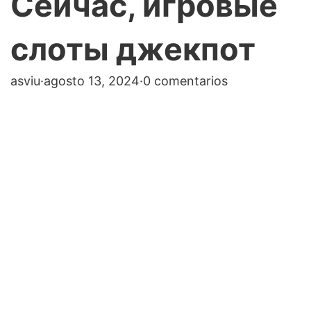
Сейчас, игровые
слоты джекпот
asviu
·
agosto 13, 2024
·
0 comentarios