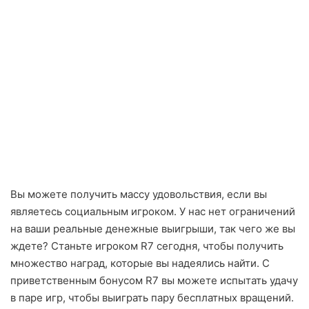
Вы можете получить массу удовольствия, если вы
являетесь социальным игроком. У нас нет ограничений
на ваши реальные денежные выигрыши, так чего же вы
ждете? Станьте игроком R7 сегодня, чтобы получить
множество наград, которые вы надеялись найти. С
приветственным бонусом R7 вы можете испытать удачу
в паре игр, чтобы выиграть пару бесплатных вращений.