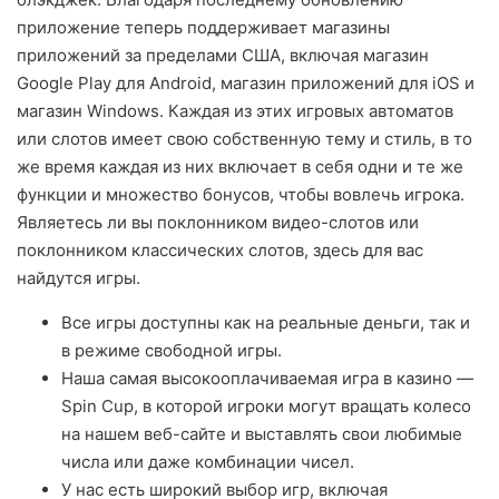
приложение теперь поддерживает магазины
приложений за пределами США, включая магазин
Google Play для Android, магазин приложений для iOS и
магазин Windows. Каждая из этих игровых автоматов
или слотов имеет свою собственную тему и стиль, в то
же время каждая из них включает в себя одни и те же
функции и множество бонусов, чтобы вовлечь игрока.
Являетесь ли вы поклонником видео-слотов или
поклонником классических слотов, здесь для вас
найдутся игры.
Все игры доступны как на реальные деньги, так и
в режиме свободной игры.
Наша самая высокооплачиваемая игра в казино —
Spin Cup, в которой игроки могут вращать колесо
на нашем веб-сайте и выставлять свои любимые
числа или даже комбинации чисел.
У нас есть широкий выбор игр, включая