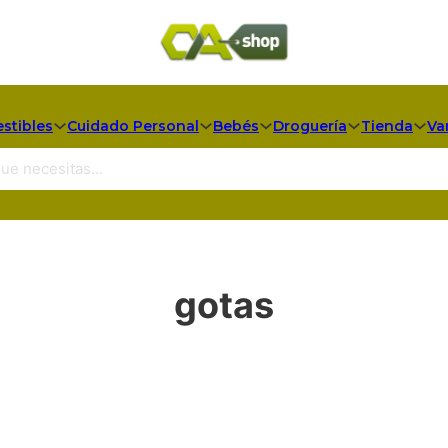
stibles
Cuidado Personal
Bebés
Droguería
Tienda
Va
gotas