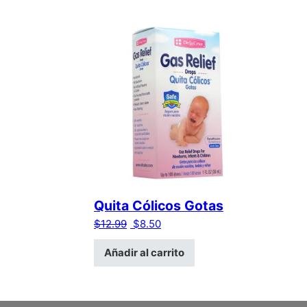
Quita Cólicos Gotas
El precio original era: $12.99.
El precio actual es: $8.50.
$
12.99
$
8.50
Añadir al carrito