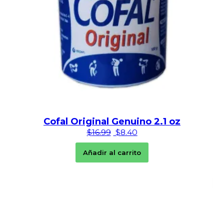
Cofal Original Genuino 2.1 oz
El precio original era: $16.99.
El precio actual es: $8
$
16.99
$
8.40
Añadir al carrito