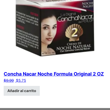
Concha Nacar Noche Formula Original 2 OZ
El precio original era: $9.99.
El precio actual es: $5.75.
$
9.99
$
5.75
Añadir al carrito