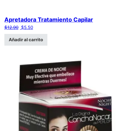
Apretadora Tratamiento Capilar
El precio original era: $12.90.
El precio actual es: $5.50.
$
12.90
$
5.50
Añadir al carrito