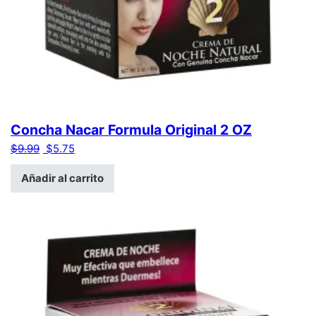
Concha Nacar Formula Original 2 OZ
El precio original era: $9.99.
El precio actual es: $5.75.
$
9.99
$
5.75
Añadir al carrito