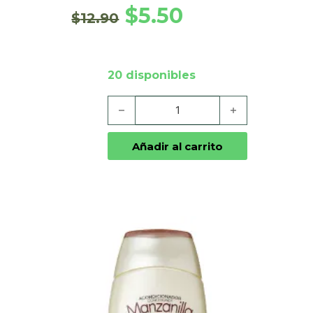
El precio original era: $12
El precio actual e
$
5.50
$
12.90
20 disponibles
Apretadora Tratamiento Capilar cantidad
Añadir al carrito