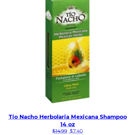
Tio Nacho Herbolaria Mexicana Shampoo
14 oz
El precio original era: $14.99
El precio actual es: $7.
$
14.99
$
7.40