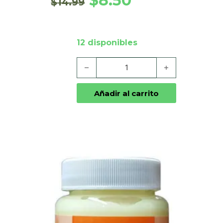
$
8.50
$
14.99
12 disponibles
Nivea Baby Pomada Protectora cantidad
Añadir al carrito