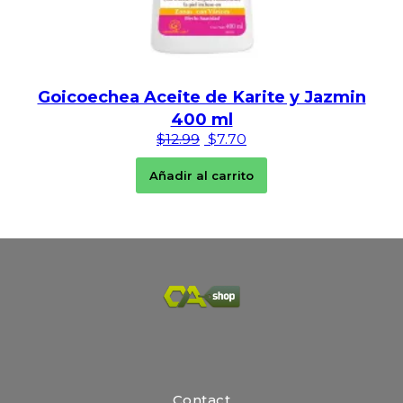
Goicoechea Aceite de Karite y Jazmin
400 ml
El precio original era: $12.99.
El precio actual es: $7.
$
12.99
$
7.70
Añadir al carrito
Contact