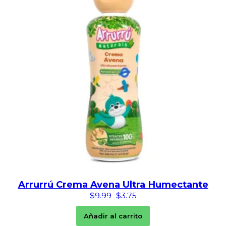
Arrurrú Crema Avena Ultra Humectante
El precio original era: $9.99.
El precio actual es: $3.
$
9.99
$
3.75
Añadir al carrito