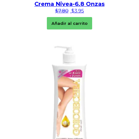
Crema Nivea-6.8 Onzas
El precio original era: $7.80.
El precio actual es: $3.
$
7.80
$
3.95
Añadir al carrito