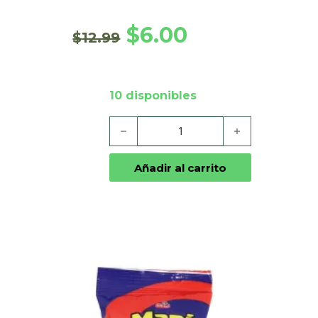
El precio original era: $12
El precio actual e
$
6.00
$
12.99
10 disponibles
Jet Wafer cantidad
Añadir al carrito