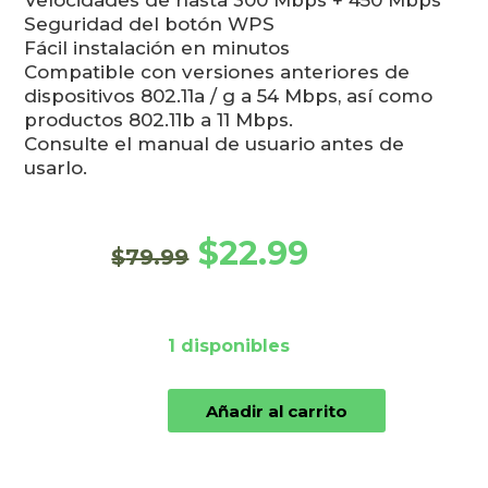
Velocidades de hasta 300 Mbps + 450 Mbps
Seguridad del botón WPS
Fácil instalación en minutos
Compatible con versiones anteriores de
dispositivos 802.11a / g a 54 Mbps, así como
productos 802.11b a 11 Mbps.
Consulte el manual de usuario antes de
usarlo.
El precio original era: $7
El precio actual
$
22.99
$
79.99
1 disponibles
Belkin F9K1106 - Extensor de Señal Rang
Añadir al carrito