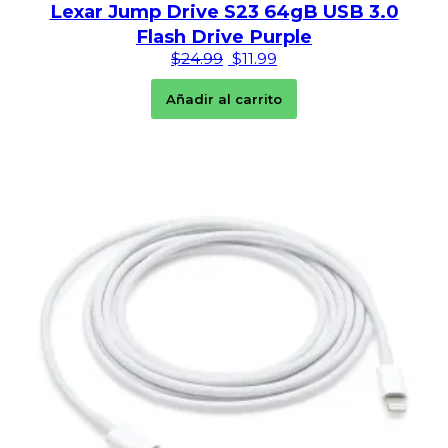
Lexar Jump Drive S23 64gB USB 3.0
Flash Drive Purple
El precio original era: $24.99
El precio actual es: $11
$
24.99
$
11.99
Añadir al carrito