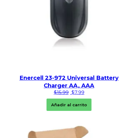
Enercell 23-972 Universal Battery
Charger AA, AAA
El precio original era: $15.99
El precio actual es: $7.
$
15.99
$
7.99
Añadir al carrito