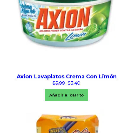
Axion Lavaplatos Crema Con Limón
El precio original era: $5.99.
El precio actual es: $3.
$
5.99
$
3.40
Añadir al carrito