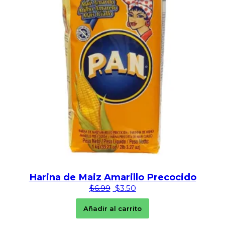
Harina de Maiz Amarillo Precocido
El precio original era: $6.99.
El precio actual es: $3.
$
6.99
$
3.50
Añadir al carrito