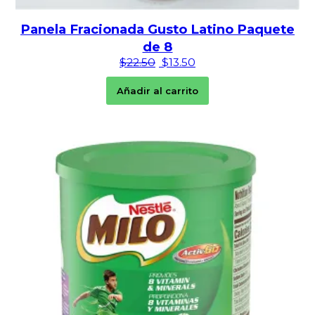
Panela Fracionada Gusto Latino Paquete
de 8
El precio original era: $22.50
El precio actual es: $1
$
22.50
$
13.50
Añadir al carrito