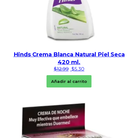
Hinds Crema Blanca Natural Piel Seca
420 ml.
El precio original era: $12.99
El precio actual es: $5.
$
12.99
$
5.30
Añadir al carrito