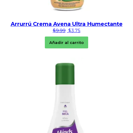
Arrurrú Crema Avena Ultra Humectante
El precio original era: $9.99.
El precio actual es: $3.
$
9.99
$
3.75
Añadir al carrito