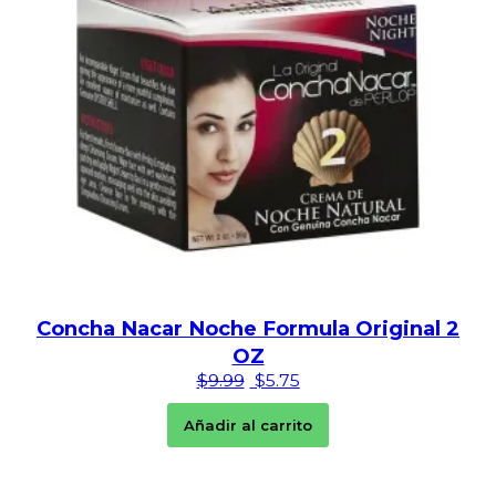
Concha Nacar Noche Formula Original 2
OZ
El precio original era: $9.99.
El precio actual es: $5.
$
9.99
$
5.75
Añadir al carrito