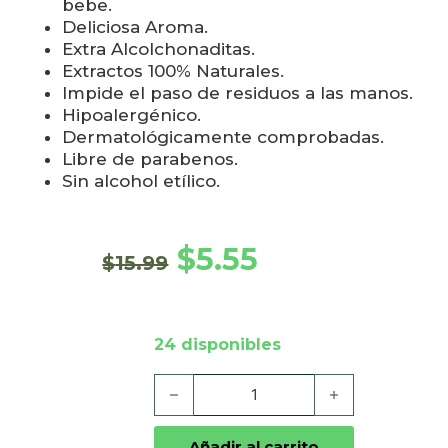
bebe.
Deliciosa Aroma.
Extra Alcolchonaditas.
Extractos 100% Naturales.
Impide el paso de residuos a las manos.
Hipoalergénico.
Dermatológicamente comprobadas.
Libre de parabenos.
Sin alcohol etílico.
El precio original era: $15
El precio actual es
$
5.55
$
15.99
24 disponibles
Arrurrú Toallitas húmedas Aloe y Manzani
Añadir al carrito