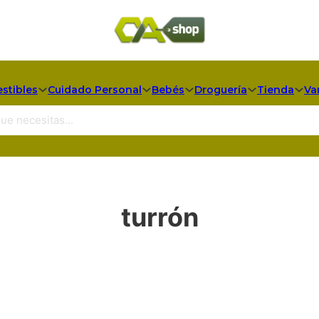
stibles
Cuidado Personal
Bebés
Droguería
Tienda
Va
turrón