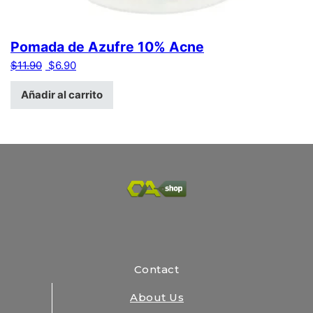
Pomada de Azufre 10% Acne
El precio original era: $11.90.
El precio actual es: $6.90.
$
11.90
$
6.90
Añadir al carrito
Contact
About Us