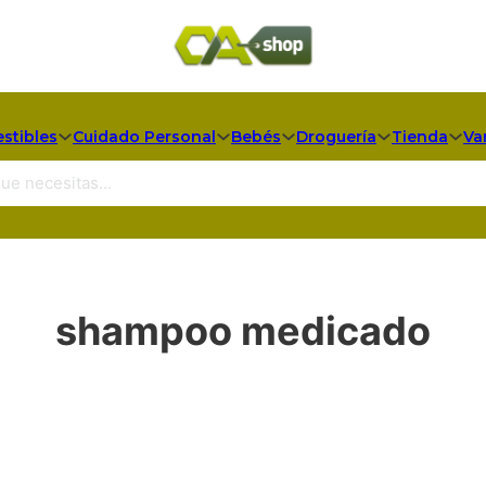
stibles
Cuidado Personal
Bebés
Droguería
Tienda
Va
shampoo medicado