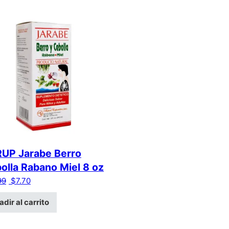
UP Jarabe Berro
olla Rabano Miel 8 oz
El precio original era: $14.99.
El precio actual es: $7.70.
99
$
7.70
dir al carrito