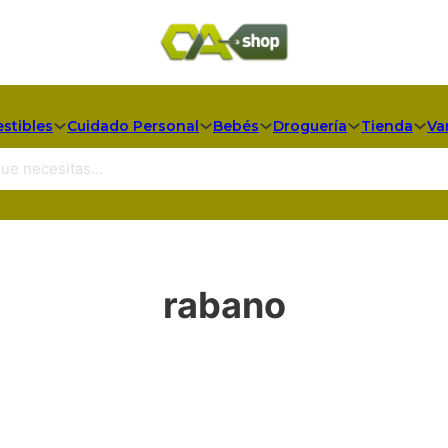
stibles
Cuidado Personal
Bebés
Droguería
Tienda
Va
rabano