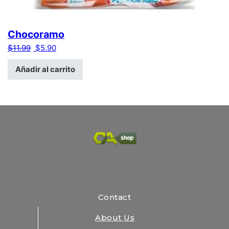
Chocoramo
El precio original era: $11.99.
El precio actual es: $5.90.
$
11.99
$
5.90
Añadir al carrito
Contact
About Us