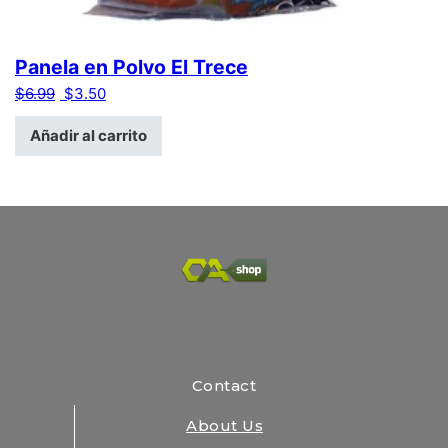
Panela en Polvo El Trece
El precio original era: $6.99.
El precio actual es: $3.50.
$
6.99
$
3.50
Añadir al carrito
Contact
About Us