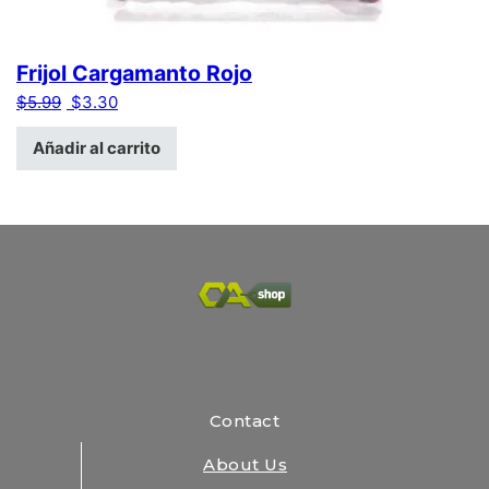
Frijol Cargamanto Rojo
El precio original era: $5.99.
El precio actual es: $3.30.
$
5.99
$
3.30
Añadir al carrito
Contact
About Us