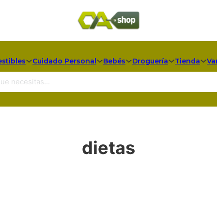
stibles
Cuidado Personal
Bebés
Droguería
Tienda
Va
dietas