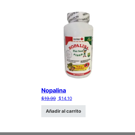
Nopalina
El precio original era: $19.99.
El precio actual es: $14.10.
$
19.99
$
14.10
Añadir al carrito