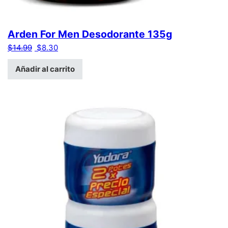
Arden For Men Desodorante 135g
El precio original era: $14.99.
El precio actual es: $8.30.
$
14.99
$
8.30
Añadir al carrito