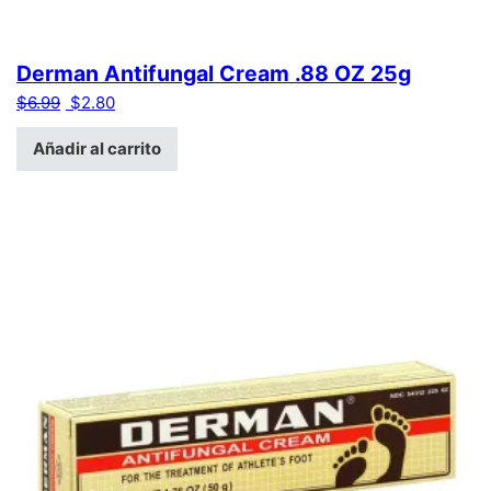
Derman Antifungal Cream .88 OZ 25g
El precio original era: $6.99.
El precio actual es: $2.80.
$
6.99
$
2.80
Añadir al carrito