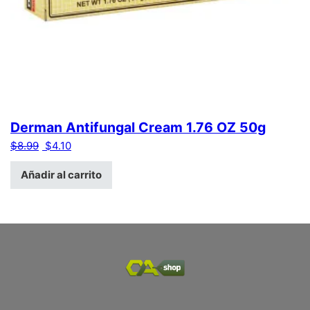
Derman Antifungal Cream 1.76 OZ 50g
El precio original era: $8.99.
El precio actual es: $4.10.
$
8.99
$
4.10
Añadir al carrito