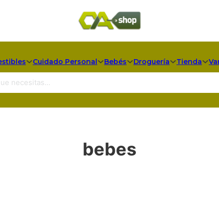
stibles
Cuidado Personal
Bebés
Droguería
Tienda
Va
bebes