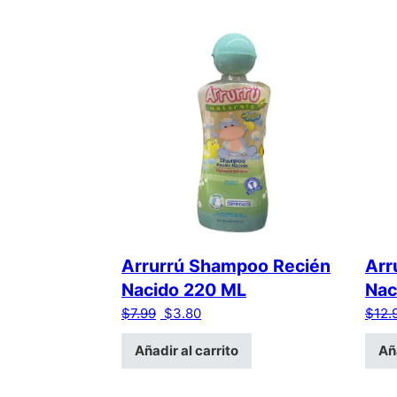
Arrurrú Shampoo Recién
Arr
Nacido 220 ML
Nac
El precio original era: $7.99.
El precio actual es: $3.80.
$
7.99
$
3.80
$
12.
Añadir al carrito
Aña