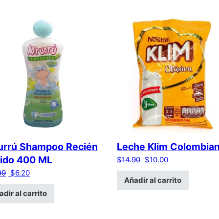
urrú Shampoo Recién
Leche Klim Colombia
ido 400 ML
El precio original era:
El precio actua
$
14.90
$
10.00
El precio original era: $12.99.
El precio actual es: $6.20.
99
$
6.20
Añadir al carrito
dir al carrito