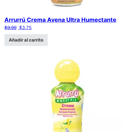
Arrurrú Crema Avena Ultra Humectante
El precio original era: $9.99.
El precio actual es: $3.75.
$
9.99
$
3.75
Añadir al carrito