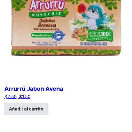
Arrurrú Jabon Avena
El precio original era: $2.50.
El precio actual es: $1.50.
$
2.50
$
1.50
Añadir al carrito