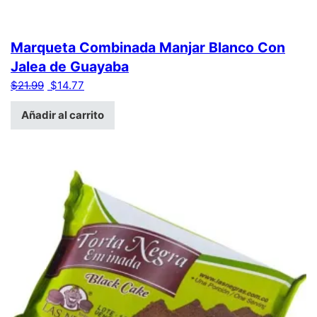
Marqueta Combinada Manjar Blanco Con
Jalea de Guayaba
El precio original era: $21.99.
El precio actual es: $14.77.
$
21.99
$
14.77
Añadir al carrito