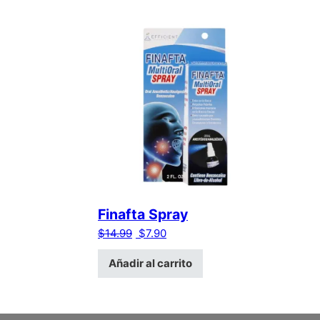
Finafta Spray
El precio original era: $14.99.
El precio actual es: $7.90.
$
14.99
$
7.90
Añadir al carrito