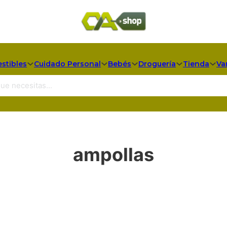
stibles
Cuidado Personal
Bebés
Droguería
Tienda
Va
ampollas