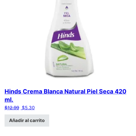
Hinds Crema Blanca Natural Piel Seca 420
ml.
El precio original era: $12.99.
El precio actual es: $5.30.
$
12.99
$
5.30
Añadir al carrito