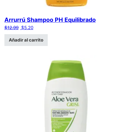
Arrurrú Shampoo PH Equilibrado
El precio original era: $12.99.
El precio actual es: $5.20.
$
12.99
$
5.20
Añadir al carrito