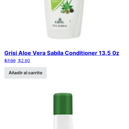
Grisi Aloe Vera Sabila Conditioner 13.5 0z
El precio original era: $7.99.
El precio actual es: $2.60.
$
7.99
$
2.60
Añadir al carrito