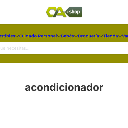
stibles
Cuidado Personal
Bebés
Droguería
Tienda
Va
acondicionador